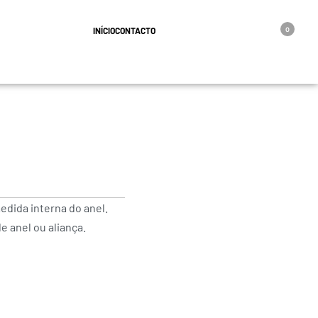
geral@oro.pt
INÍCIO
CONTACTO
0
edida interna do anel.
 anel ou aliança.