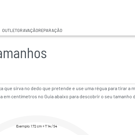
OUTLET
GRAVAÇÃO
REPARAÇÃO
tamanhos
ça que sirva no dedo que pretende e use uma régua para tirar a m
a em centímetros no Guia abaixo para descobrir o seu tamanho de