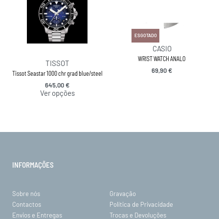
ESGOTADO
CASIO
WRIST WATCH ANALO
TISSOT
69,90
€
Tissot Seastar 1000 chr grad blue/steel
645,00
€
Ver opções
INFORMAÇÕES
Sobre nós
Gravação
Contactos
Política de Privacidade
Envios e Entregas
Trocas e Devoluções