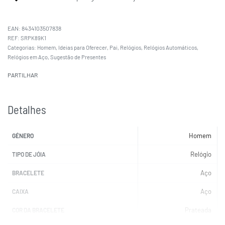
EAN:
8434103507838
SRPK89K1
Categorias:
Homem
,
Ideias para Oferecer
,
Pai
,
Relógios
,
Relógios Automáticos
,
Relógios em Aço
,
Sugestão de Presentes
PARTILHAR
Detalhes
Homem
GÉNERO
Relógio
TIPO DE JÓIA
Aço
BRACELETE
Aço
CAIXA
Prateada
COR DA BRACELETE