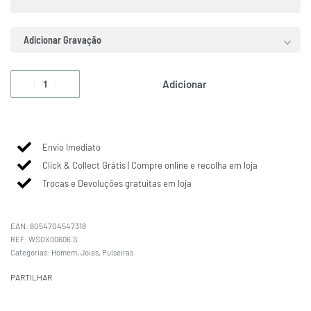
Adicionar Gravação
Adicionar
Envio Imediato
Click & Collect Grátis | Compre online e recolha em loja
Trocas e Devoluções gratuitas em loja
EAN:
8054704547318
WSOX00606.S
Categorias:
Homem
,
Joias
,
Pulseiras
PARTILHAR