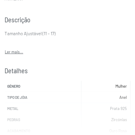
Descrição
Tamanho Ajustável (11 – 17)
Detalhes
Mulher
GÉNERO
Anel
TIPO DE JÓIA
Prata 925
METAL
Zircónias
PEDRAS
Ouro Rosa
ACABAMENTO