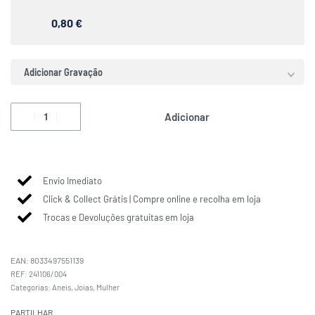
0,80 €
Adicionar Gravação
Adicionar
Envio Imediato
Click & Collect Grátis | Compre online e recolha em loja
Trocas e Devoluções gratuitas em loja
EAN:
8033497551139
241106/004
Categorias:
Aneis
,
Joias
,
Mulher
PARTILHAR