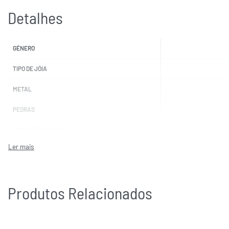
Detalhes
GÉNERO
TIPO DE JÓIA
METAL
PEDRAS
COR DA(S) PEDRA(S)
MARCAS
Produtos Relacionados