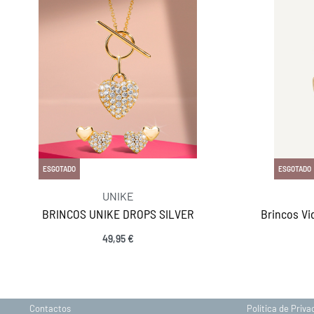
ESGOTADO
ESGOTADO
UNIKE
BRINCOS UNIKE DROPS SILVER
Brincos Vi
49,95
€
INFORMAÇÕES
Sobre nós
Gravação
Contactos
Política de Priv