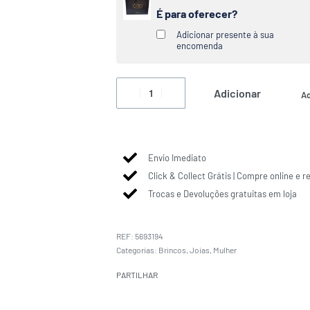
É para oferecer?
Adicionar presente à sua
encomenda
Adicionar
Ad
Envio Imediato
Click & Collect Grátis | Compre online e r
Trocas e Devoluções gratuitas em loja
5693194
Categorias:
Brincos
,
Joias
,
Mulher
PARTILHAR