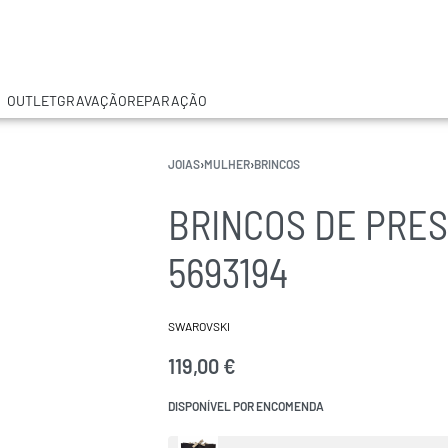
OUTLET
GRAVAÇÃO
REPARAÇÃO
JOIAS
›
MULHER
›
BRINCOS
BRINCOS DE PRE
5693194
SWAROVSKI
119,00
€
DISPONÍVEL POR ENCOMENDA