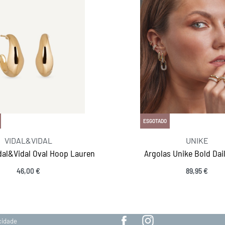
ESGOTADO
VIDAL&VIDAL
UNIKE
dal&Vidal Oval Hoop Lauren
Argolas Unike Bold Dai
46,00
€
89,95
€
MANTENHA-SE EM CONTACTO
SIGA-NOS
acidade