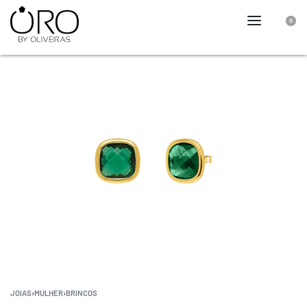
0
JOIAS
›
MULHER
›
BRINCOS