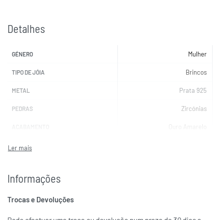
Detalhes
Mulher
GÉNERO
Brincos
TIPO DE JÓIA
Prata 925
METAL
Zircónias
PEDRAS
Ouro Amarelo
ACABAMENTO
Verde
COR DA(S) PEDRA(S)
EUGENIO CAMPOS
MARCAS
Informações
Trocas e Devoluções