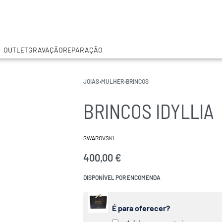
OUTLET
GRAVAÇÃO
REPARAÇÃO
JOIAS
›
MULHER
›
BRINCOS
BRINCOS IDYLLIA
SWAROVSKI
400,00
€
DISPONÍVEL POR ENCOMENDA
É para oferecer?