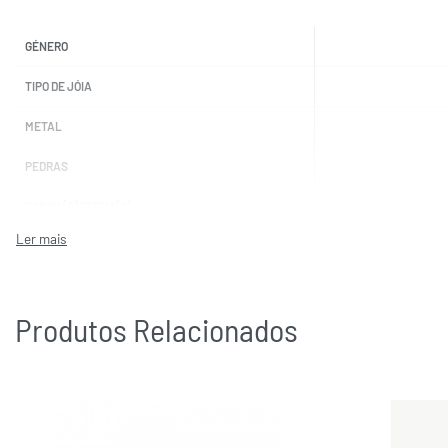
GÉNERO
TIPO DE JÓIA
METAL
PEDRAS
COR DA(S) PEDRA(S)
MARCAS
Produtos Relacionados