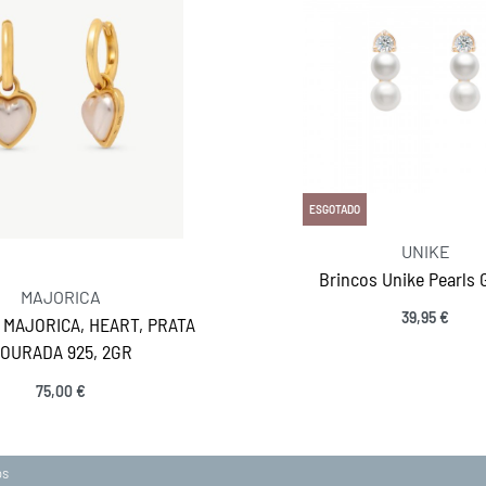
ESGOTADO
UNIKE
Brincos Unike Pearls 
MAJORICA
39,95
€
 MAJORICA, HEART, PRATA
MANTENHA-SE EM CONTACTO
OURADA 925, 2GR
SIGA-NOS
75,00
€
Adicionar
acidade
ções
os