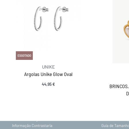
ESGOTADO
UNIKE
Argolas Unike Glow Oval
44,95
€
BRINCOS,
INFORMAÇÕES
D
Sobre nós
Gravação
Contactos
Política de Priv
Envios e Entregas
Trocas e Devolu
Informação Contrastaria
Guia de Tamanh