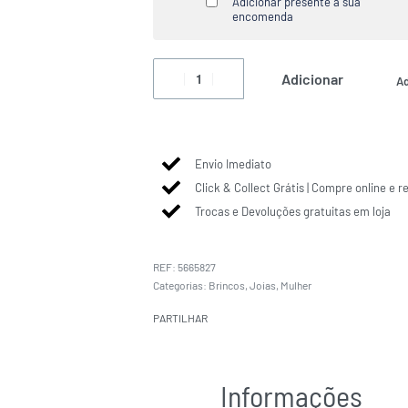
Adicionar presente à sua
encomenda
Adicionar
Ad
Envio Imediato
Click & Collect Grátis | Compre online e r
Trocas e Devoluções gratuitas em loja
5665827
Categorias:
Brincos
,
Joias
,
Mulher
PARTILHAR
Informações