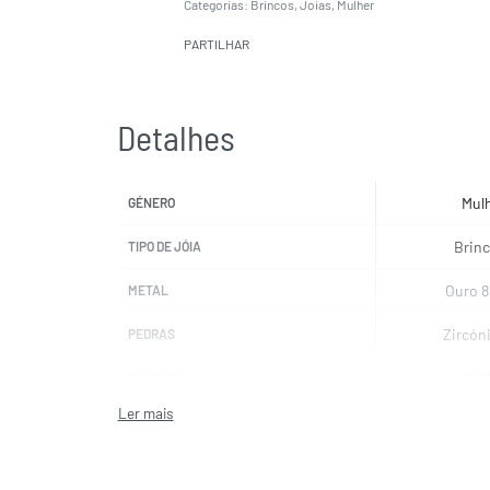
Categorias:
Brincos
,
Joias
,
Mulher
PARTILHAR
Detalhes
Mul
GÉNERO
Brin
TIPO DE JÓIA
Ouro 
METAL
Zircón
PEDRAS
UNI
MARCAS