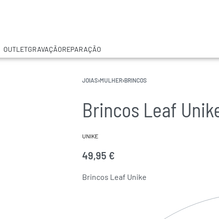
OUTLET
GRAVAÇÃO
REPARAÇÃO
JOIAS
›
MULHER
›
BRINCOS
Brincos Leaf Unik
UNIKE
49,95
€
Brincos Leaf Unike