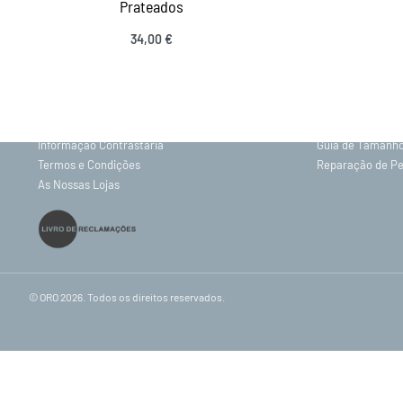
Prateados
INFORMAÇÕES
34,00
€
Adicionar
Sobre nós
Gravação
Contactos
Política de Priv
Envios e Entregas
Trocas e Devolu
Informação Contrastaria
Guia de Tamanh
Termos e Condições
Reparação de P
As Nossas Lojas
© ORO 2026. Todos os direitos reservados.