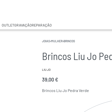
OUTLET
GRAVAÇÃO
REPARAÇÃO
JOIAS
›
MULHER
›
BRINCOS
Brincos Liu Jo Pe
LIU JO
39,00
€
Brincos Liu Jo Pedra Verde