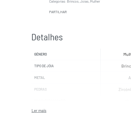
Categorias:
Brincos
,
Joias
,
Mulher
PARTILHAR
Detalhes
Mul
GÉNERO
Brin
TIPO DE JÓIA
A
METAL
Zircón
PEDRAS
Ve
COR DA(S) PEDRA(S)
LIU
MARCAS