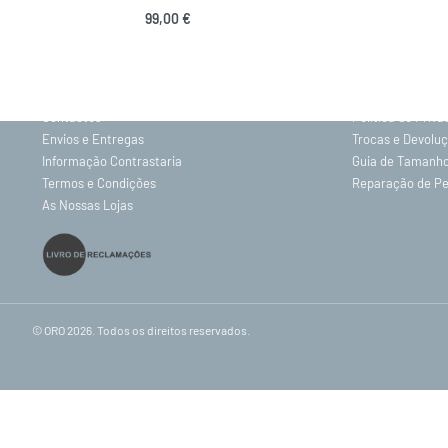
99,00
€
INFORMAÇÕES
Adicionar
Sobre nós
Gravação
Contactos
Política de Priv
Envios e Entregas
Trocas e Devolu
Informação Contrastaria
Guia de Tamanh
Termos e Condições
Reparação de P
As Nossas Lojas
© ORO 2026. Todos os direitos reservados.