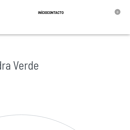
geral@oro.pt
INÍCIO
CONTACTO
0
dra Verde