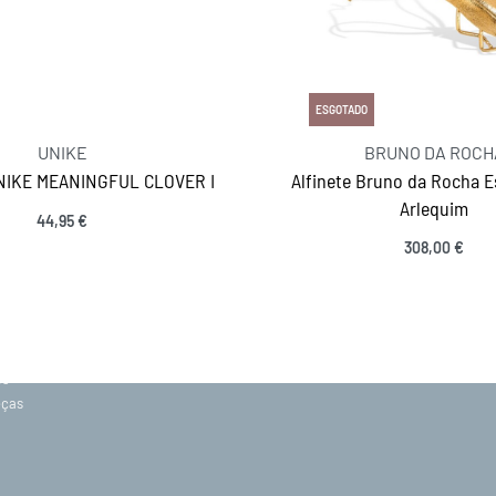
ESGOTADO
UNIKE
BRUNO DA ROCH
NIKE MEANINGFUL CLOVER I
Alfinete Bruno da Rocha E
Arlequim
44,95
€
MANTENHA-SE EM CONTACTO
Adicionar
308,00
€
SIGA-NOS
acidade
ções
os
eças