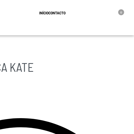
geral@oro.pt
INÍCIO
CONTACTO
0
CA KATE