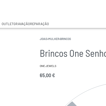
OUTLET
GRAVAÇÃO
REPARAÇÃO
JOIAS
›
MULHER
›
BRINCOS
Brincos One Senho
ONE JEWELS
65,00
€