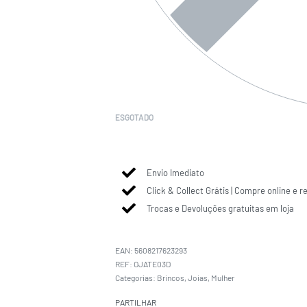
ESGOTADO
Envio Imediato
Click & Collect Grátis | Compre online e r
Trocas e Devoluções gratuitas em loja
EAN:
5608217623293
OJATE03D
Categorias:
Brincos
,
Joias
,
Mulher
PARTILHAR