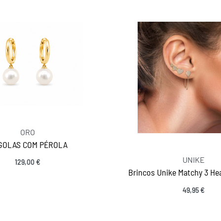
ORO
GOLAS COM PÉROLA
UNIKE
129,00
€
Brincos Unike Matchy 3 He
Adicionar
49,95
€
MANTENHA-SE EM CONTACTO
Adicionar
SIGA-NOS