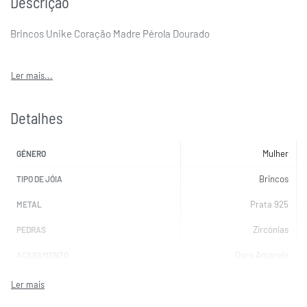
Descrição
Brincos Unike Coração Madre Pérola Dourado
Detalhes
Mulher
GÉNERO
Brincos
TIPO DE JÓIA
Prata 925
METAL
Zircónias
PEDRAS
Ouro Amarelo
ACABAMENTO
UNIKE
MARCAS