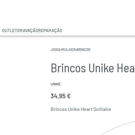
OUTLET
GRAVAÇÃO
REPARAÇÃO
JOIAS
›
MULHER
›
BRINCOS
Brincos Unike Hear
UNIKE
34,95
€
Brincos Unike Heart Solitaire