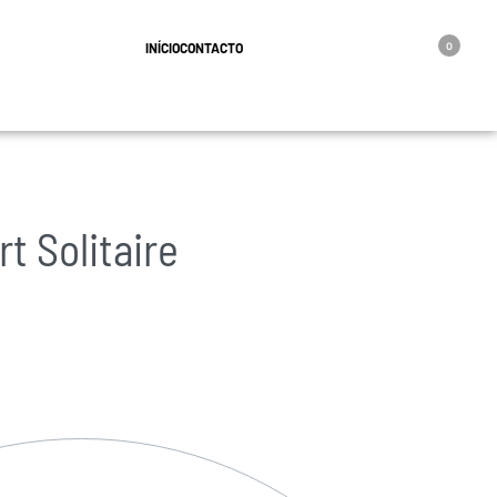
geral@oro.pt
INÍCIO
CONTACTO
0
t Solitaire