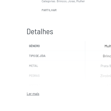
Categorias:
Brincos
,
Joias
,
Mulher
PARTILHAR
Detalhes
Mul
GÉNERO
Brin
TIPO DE JÓIA
Prata 
METAL
Zircón
PEDRAS
UNI
MARCAS