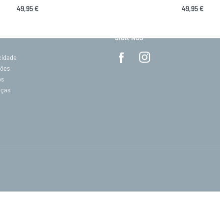
49,95
€
49,95
€
MANTENHA-SE EM CONTACTO
SIGA-NOS
acidade
ções
os
eças