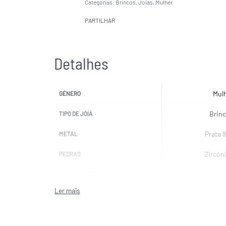
Categorias:
Brincos
,
Joias
,
Mulher
PARTILHAR
Detalhes
Mul
GÉNERO
Brin
TIPO DE JÓIA
Prata 
METAL
Zircón
PEDRAS
Ouro Amar
ACABAMENTO
UNI
MARCAS