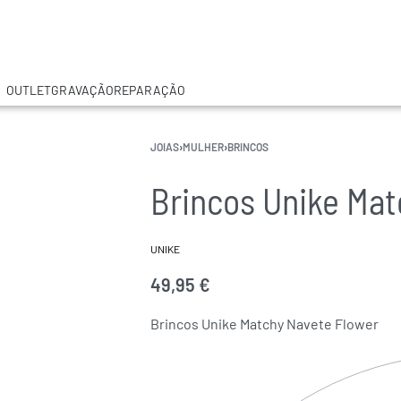
OUTLET
GRAVAÇÃO
REPARAÇÃO
JOIAS
›
MULHER
›
BRINCOS
Brincos Unike Mat
UNIKE
49,95
€
Brincos Unike Matchy Navete Flower