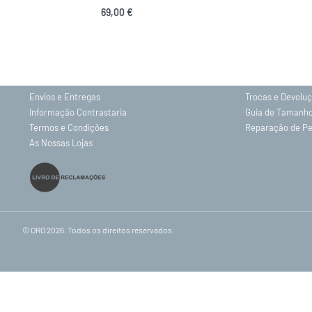
69,00
€
INFORMAÇÕES
Sobre nós
Gravação
Contactos
Política de Priv
Envios e Entregas
Trocas e Devolu
Informação Contrastaria
Guia de Tamanh
Termos e Condições
Reparação de P
As Nossas Lojas
© ORO 2026. Todos os direitos reservados.