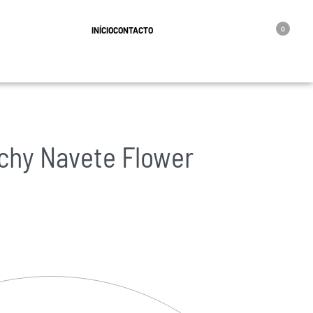
geral@oro.pt
INÍCIO
CONTACTO
0
chy Navete Flower