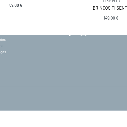
TI SENTO
59,00
€
BRINCOS TI SEN
MANTENHA-SE EM CONTACTO
Adicionar
149,00
€
SIGA-NOS
Adicionar
acidade
ções
os
eças