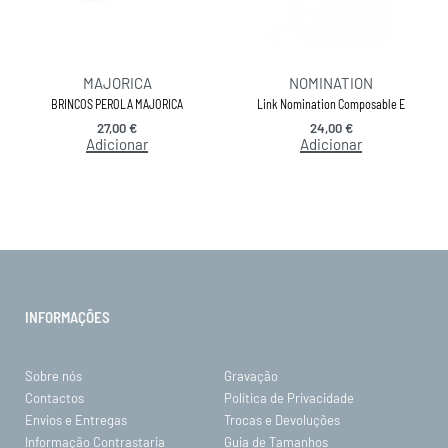
MAJORICA
NOMINATION
BRINCOS PEROLA MAJORICA
Link Nomination Composable E
27,00
€
24,00
€
Adicionar
Adicionar
INFORMAÇÕES
Sobre nós
Gravação
Contactos
Política de Privacidade
Envios e Entregas
Trocas e Devoluções
Informação Contrastaria
Guia de Tamanhos