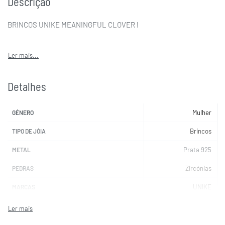
Descrição
BRINCOS UNIKE MEANINGFUL CLOVER I
Detalhes
Mulher
GÉNERO
Brincos
TIPO DE JÓIA
Prata 925
METAL
Zircónias
PEDRAS
UNIKE
MARCAS