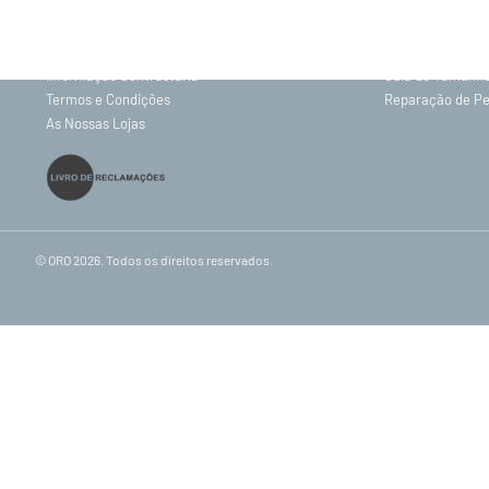
Sobre nós
Gravação
Contactos
Política de Priv
Envios e Entregas
Trocas e Devolu
Informação Contrastaria
Guia de Tamanh
Termos e Condições
Reparação de P
As Nossas Lojas
© ORO 2026. Todos os direitos reservados.