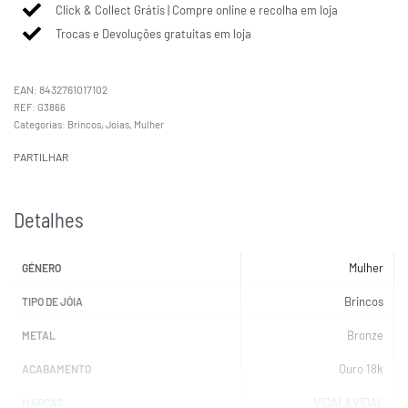
Click & Collect Grátis | Compre online e recolha em loja
Trocas e Devoluções gratuitas em loja
EAN:
8432761017102
G3866
Categorias:
Brincos
,
Joias
,
Mulher
PARTILHAR
Detalhes
Mulher
GÉNERO
Brincos
TIPO DE JÓIA
Bronze
METAL
Ouro 18k
ACABAMENTO
VIDAL&VIDAL
MARCAS