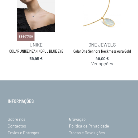
ESGOTADO
UNIKE
ONE JEWELS
COLAR UNIKE MEANINGFUL BLUE EYE
Colar One Senhora Neckmess Aura Gold
59,95
€
49,00
€
Ver opções
INFORMAÇÕES
Sobre nós
Gravação
Contactos
Política de Privacidade
Envios e Entregas
Trocas e Devoluções