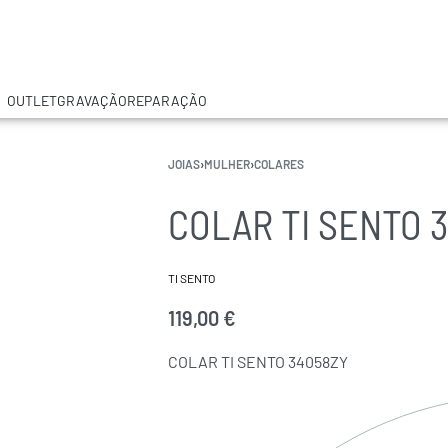
OUTLET
GRAVAÇÃO
REPARAÇÃO
JOIAS
›
MULHER
›
COLARES
COLAR TI SENTO 
TI SENTO
119,00
€
COLAR TI SENTO 34058ZY