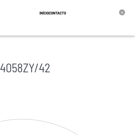
geral@oro.pt
INÍCIO
CONTACTO
0
34058ZY/42