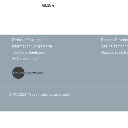
49,95
€
INFORMAÇÕES
Ver opções
Sobre nós
Gravação
Contactos
Política de Priv
Envios e Entregas
Trocas e Devolu
Informação Contrastaria
Guia de Tamanh
Termos e Condições
Reparação de P
As Nossas Lojas
© ORO 2026. Todos os direitos reservados.