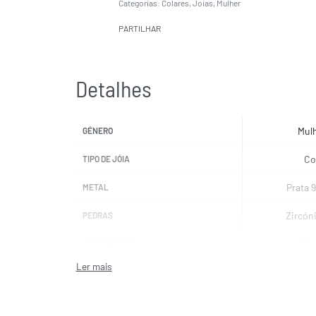
Categorias:
Colares
,
Joias
,
Mulher
PARTILHAR
Detalhes
Mul
GÉNERO
Co
TIPO DE JÓIA
Prata 
METAL
Zircón
PEDRAS
Ród
ACABAMENTO
TI SE
MARCAS