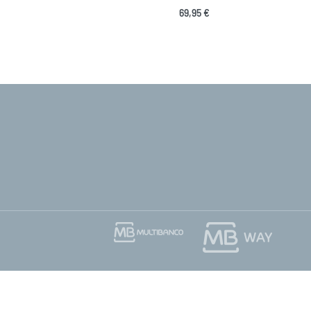
69,95
€
Ver opções