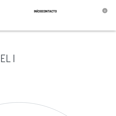
geral@oro.pt
INÍCIO
CONTACTO
0
EL I