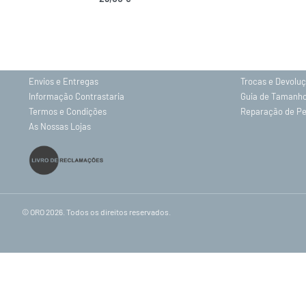
INFORMAÇÕES
Sobre nós
Gravação
Contactos
Política de Priv
Envios e Entregas
Trocas e Devolu
Informação Contrastaria
Guia de Tamanh
Termos e Condições
Reparação de P
As Nossas Lojas
© ORO 2026. Todos os direitos reservados.