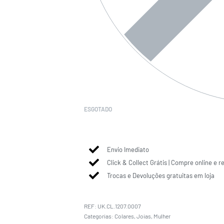
ESGOTADO
Envio Imediato
Click & Collect Grátis | Compre online e r
Trocas e Devoluções gratuitas em loja
UK.CL.1207.0007
Categorias:
Colares
,
Joias
,
Mulher