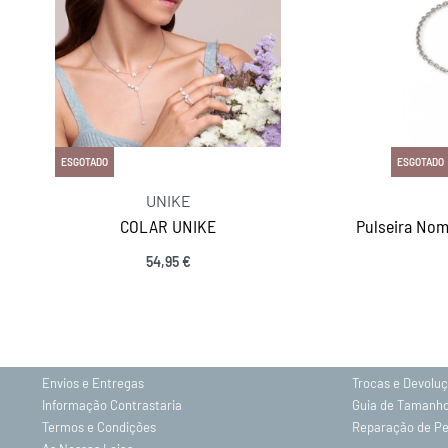
ESGOTADO
ESGOTADO
UNIKE
COLAR UNIKE
Pulseira Nom
54,95
€
INFORMAÇÕES
Sobre nós
Gravação
Contactos
Política de Priv
Envios e Entregas
Trocas e Devolu
Informação Contrastaria
Guia de Tamanh
Termos e Condições
Reparação de P