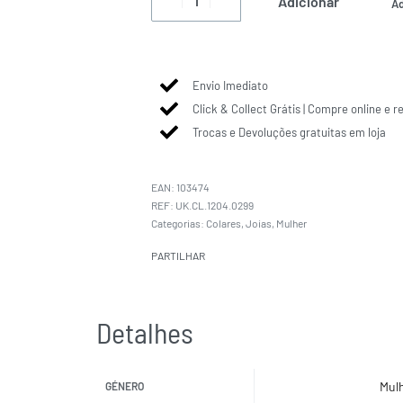
Adicionar
Ad
Envio Imediato
Click & Collect Grátis | Compre online e r
Trocas e Devoluções gratuitas em loja
EAN:
103474
UK.CL.1204.0299
Categorias:
Colares
,
Joias
,
Mulher
PARTILHAR
Detalhes
Mul
GÉNERO