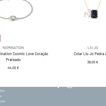
NOMINATION
LIU JO
ination Cosmic Love Coração
Colar Liu Jo Pedra 
Prateado
39,00
€
MANTENHA-SE EM CONTACTO
Ver opções
44,00
€
SIGA-NOS
acidade
ções
os
eças