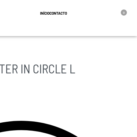
geral@oro.pt
INÍCIO
CONTACTO
0
TER IN CIRCLE L