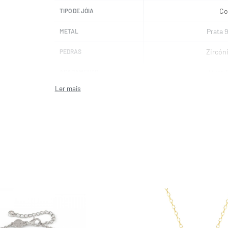
Co
TIPO DE JÓIA
Prata 
METAL
Zircón
PEDRAS
Ouro 
ACABAMENTO
42 cm + Extensão 5
COMPRIMENTO
UNI
MARCAS