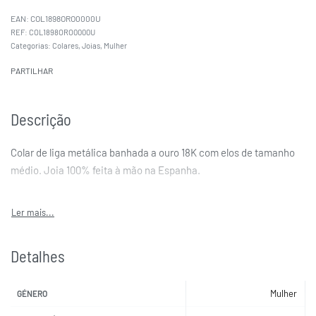
EAN:
COL1898ORO0000U
COL1898ORO0000U
Categorias:
Colares
,
Joias
,
Mulher
PARTILHAR
Descrição
Colar de liga metálica banhada a ouro 18K com elos de tamanho
médio. Joia 100% feita à mão na Espanha.
Detalhes
Mulher
GÉNERO