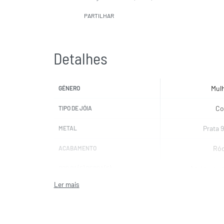
PARTILHAR
Detalhes
Mul
GÉNERO
Co
TIPO DE JÓIA
Prata 
METAL
Ród
ACABAMENTO
Azul turqu
COR DA(S) PEDRA(S)
TI SE
MARCAS