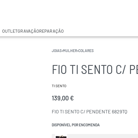
OUTLET
GRAVAÇÃO
REPARAÇÃO
JOIAS
›
MULHER
›
COLARES
FIO TI SENTO C/
TI SENTO
139,00
€
FIO TI SENTO C/ PENDENTE 6829TQ
DISPONÍVEL POR ENCOMENDA