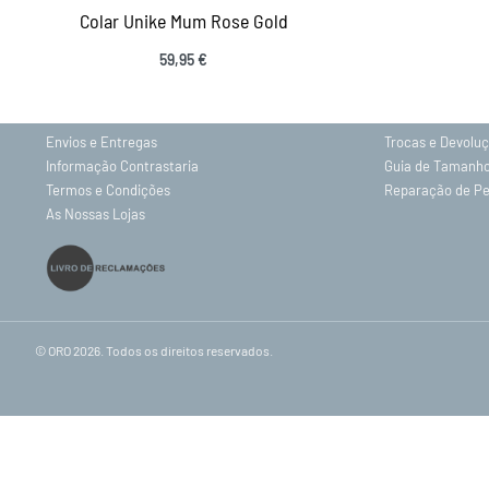
Colar Unike Mum Rose Gold
INFORMAÇÕES
59,95
€
Sobre nós
Gravação
Contactos
Política de Priv
Envios e Entregas
Trocas e Devolu
Informação Contrastaria
Guia de Tamanh
Termos e Condições
Reparação de P
As Nossas Lojas
© ORO 2026. Todos os direitos reservados.