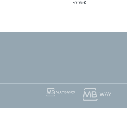
49,95
€