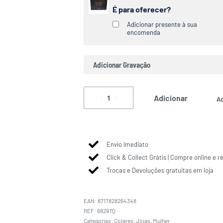
É para oferecer?
Adicionar presente à sua
encomenda
Adicionar Gravação
Adicionar
Ad
Envio Imediato
Click & Collect Grátis | Compre online e r
Trocas e Devoluções gratuitas em loja
EAN:
8717828264348
6829TQ
Categorias:
Colares
,
Joias
,
Mulher