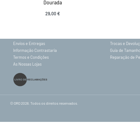
Dourada
INFORMAÇÕES
29,00
€
Ver opções
Sobre nós
Gravação
Contactos
Política de Priv
Envios e Entregas
Trocas e Devolu
Informação Contrastaria
Guia de Tamanh
Termos e Condições
Reparação de P
As Nossas Lojas
© ORO 2026. Todos os direitos reservados.