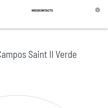
geral@oro.pt
INÍCIO
CONTACTO
0
Campos Saint II Verde