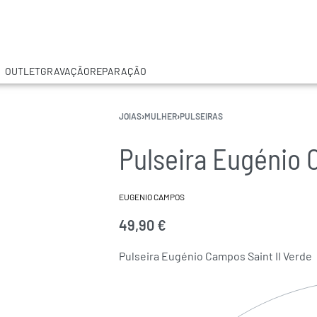
OUTLET
GRAVAÇÃO
REPARAÇÃO
JOIAS
›
MULHER
›
PULSEIRAS
Pulseira Eugénio 
EUGENIO CAMPOS
49,90
€
Pulseira Eugénio Campos Saint II Verde