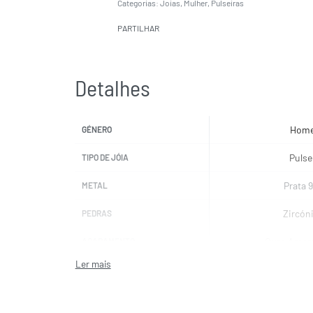
Categorias:
Joias
,
Mulher
,
Pulseiras
PARTILHAR
Detalhes
Hom
GÉNERO
Pulse
TIPO DE JÓIA
Prata 
METAL
Zircón
PEDRAS
Ouro Amar
ACABAMENTO
17 cm + 3
COMPRIMENTO
Ve
COR DA(S) PEDRA(S)