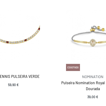
ESGOTADO
ENNIS PULSEIRA VERDE
NOMINATION
Pulseira Nomination Royal
59,90
€
Dourada
Ver opções
MANTENHA-SE EM CONTACTO
39,00
€
SIGA-NOS