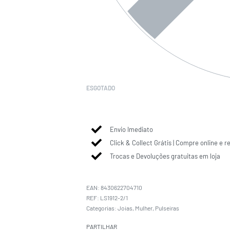
ESGOTADO
Envio Imediato
Click & Collect Grátis | Compre online e r
Trocas e Devoluções gratuitas em loja
EAN:
8430622704710
LS1912-2/1
Categorias:
Joias
,
Mulher
,
Pulseiras
PARTILHAR