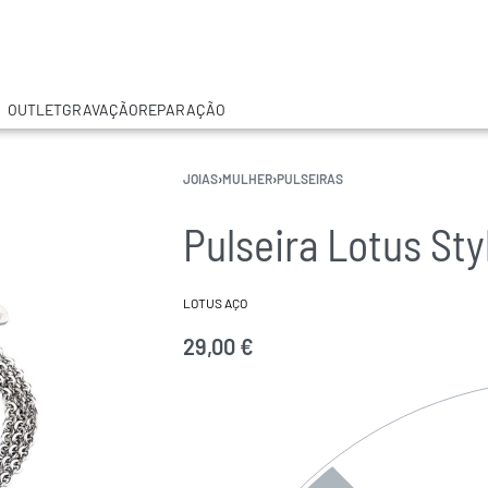
OUTLET
GRAVAÇÃO
REPARAÇÃO
JOIAS
›
MULHER
›
PULSEIRAS
Pulseira Lotus St
LOTUS AÇO
29,00
€