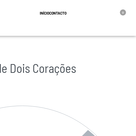
geral@oro.pt
INÍCIO
CONTACTO
0
yle Dois Corações