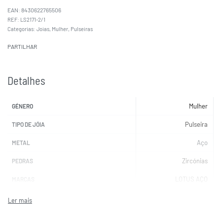
EAN:
8430622765506
LS2171-2/1
Categorias:
Joias
,
Mulher
,
Pulseiras
PARTILHAR
Detalhes
Mulher
GÉNERO
Pulseira
TIPO DE JÓIA
Aço
METAL
Zircónias
PEDRAS
LOTUS AÇO
MARCAS