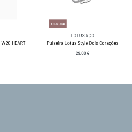
ESGOTADO
LOTUS AÇO
N W20 HEART
Pulseira Lotus Style Dois Corações
29,00
€