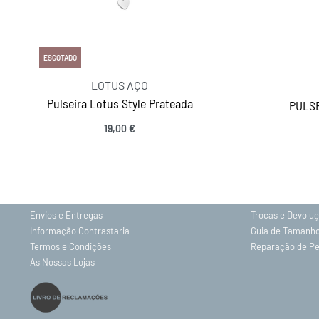
ESGOTADO
LOTUS AÇO
Pulseira Lotus Style Prateada
PULSE
19,00
€
INFORMAÇÕES
Sobre nós
Gravação
Contactos
Política de Priv
Envios e Entregas
Trocas e Devolu
Informação Contrastaria
Guia de Tamanh
Termos e Condições
Reparação de P
As Nossas Lojas