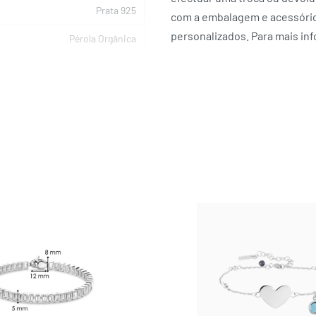
Prata 925
com a embalagem e acessórios
personalizados. Para mais in
Pérola Orgânica
Branco
MAJORICA