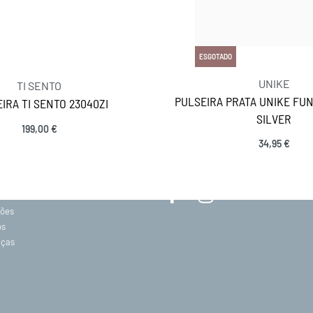
ESGOTADO
UNIKE
TI SENTO
PULSEIRA PRATA UNIKE FU
IRA TI SENTO 23040ZI
SILVER
199,00
€
MANTENHA-SE EM CONTACTO
Ver opções
34,95
€
SIGA-NOS
acidade
ções
os
eças