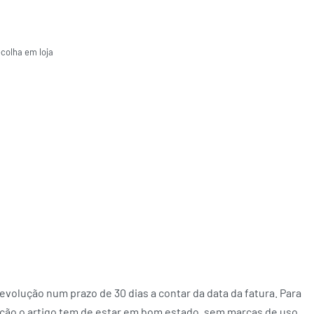
ecolha em loja
volução num prazo de 30 dias a contar da data da fatura. Para
ção o artigo tem de estar em bom estado, sem marcas de uso,