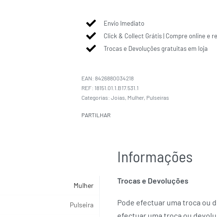
Envio Imediato
Click & Collect Grátis | Compre online e r
Trocas e Devoluções gratuitas em loja
EAN:
8426880034218
18151.01.1.B17.531.1
Categorias:
Joias
,
Mulher
,
Pulseiras
PARTILHAR
Informações
Trocas e Devoluções
Mulher
Pode efectuar uma troca ou de
Pulseira
efectuar uma troca ou devolu