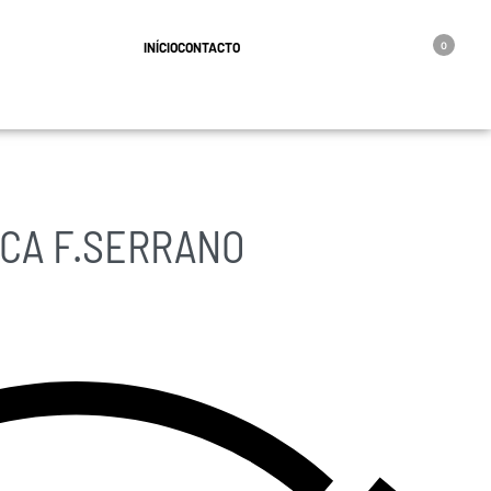
geral@oro.pt
INÍCIO
CONTACTO
0
ICA F.SERRANO