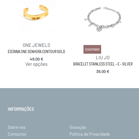
ONE JEWELS
ESGOTADO
ESCRAVA ONE SENHORA CONTOUR GOLD
LIU JO
49,00
€
Ver opções
BRACELET STAINLESS STEEL – E – SILVER
39,00
€
INFORMAÇÕES
Sobre nós
Gravação
Contactos
Política de Privacidade