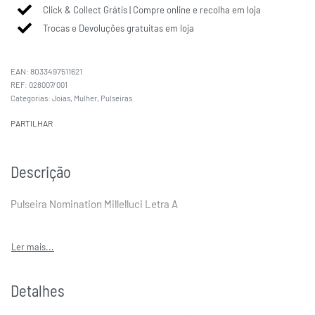
Click & Collect Grátis | Compre online e recolha em loja
Trocas e Devoluções gratuitas em loja
EAN:
8033497511621
028007/001
Categorias:
Joias
,
Mulher
,
Pulseiras
PARTILHAR
Descrição
Pulseira Nomination Millelluci Letra A
Detalhes