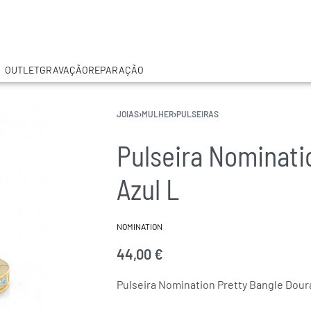
OUTLET
GRAVAÇÃO
REPARAÇÃO
JOIAS
›
MULHER
›
PULSEIRAS
Pulseira Nominati
Azul L
NOMINATION
44,00
€
Pulseira Nomination Pretty Bangle Dour