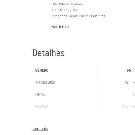
EAN:
8033497546357
029506/022
Categorias:
Joias
,
Mulher
,
Pulseiras
PARTILHAR
Detalhes
Mul
GÉNERO
Pulse
TIPO DE JÓIA
A
METAL
Zircón
PEDRAS
A
COR DA(S) PEDRA(S)
NOMINATI
MARCAS