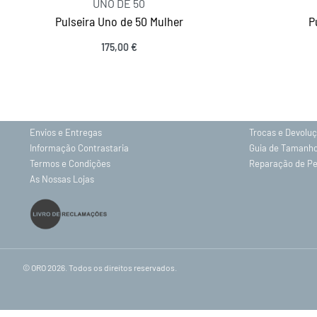
UNO DE 50
Pulseira Uno de 50 Mulher
P
175,00
€
INFORMAÇÕES
Ver opções
Sobre nós
Gravação
Contactos
Política de Priv
Envios e Entregas
Trocas e Devolu
Informação Contrastaria
Guia de Tamanh
Termos e Condições
Reparação de P
As Nossas Lojas
© ORO 2026. Todos os direitos reservados.