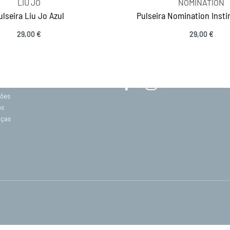
LIU JO
NOMINATION
ulseira Liu Jo Azul
Pulseira Nomination Insti
29,00
€
29,00
€
MANTENHA-SE EM CONTACTO
Ver opções
Ver opções
SIGA-NOS
acidade
ções
os
eças