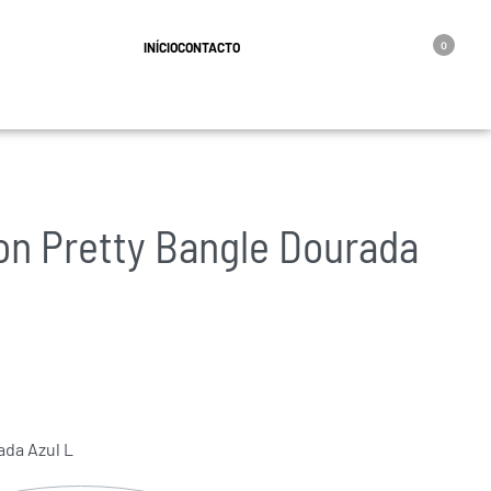
geral@oro.pt
INÍCIO
CONTACTO
0
on Pretty Bangle Dourada
ada Azul L