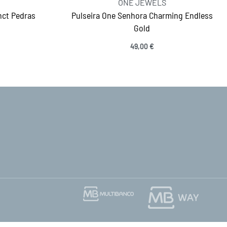
ONE JEWELS
nct Pedras
Pulseira One Senhora Charming Endless
Gold
49,00
€
Ver opções