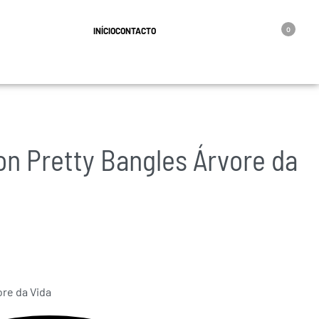
geral@oro.pt
INÍCIO
CONTACTO
0
on Pretty Bangles Árvore da
ore da Vida