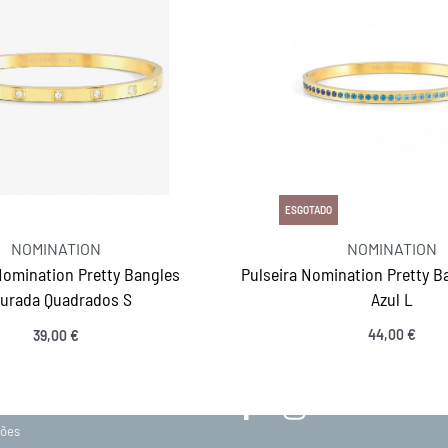
ESGOTADO
NOMINATION
NOMINATION
Nomination Pretty Bangles
Pulseira Nomination Pretty B
urada Quadrados S
Azul L
MANTENHA-SE EM CONTACTO
44,00
€
39,00
€
Ver opções
SIGA-NOS
acidade
ções