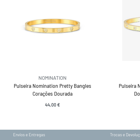
NOMINATION
Pulseira Nomination Pretty Bangles
Pulseira 
Corações Dourada
Do
INFORMAÇÕES
44,00
€
Ver opções
Sobre nós
Gravação
Contactos
Política de Priv
Envios e Entregas
Trocas e Devolu