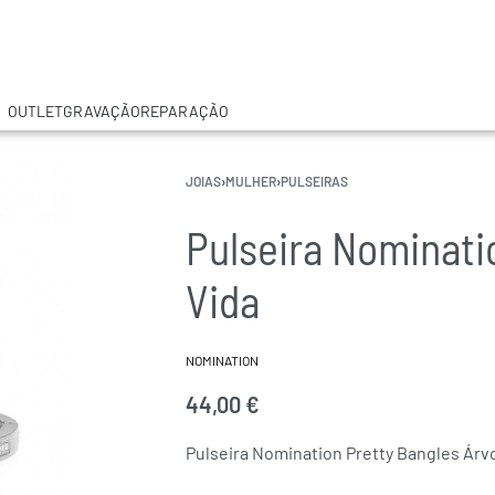
OUTLET
GRAVAÇÃO
REPARAÇÃO
JOIAS
›
MULHER
›
PULSEIRAS
Pulseira Nominati
Vida
NOMINATION
44,00
€
Pulseira Nomination Pretty Bangles Árv