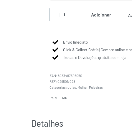
Adicionar
Ad
Envio Imediato
Click & Collect Grátis | Compre online e r
Trocas e Devoluções gratuitas em loja
EAN:
8033497546050
029501/028
Categorias:
Joias
,
Mulher
,
Pulseiras
PARTILHAR
Detalhes