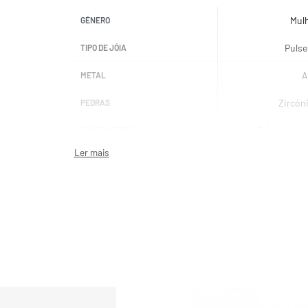
Mul
GÉNERO
Pulse
TIPO DE JÓIA
A
METAL
Zircón
PEDRAS
5.6cm x 4.
COMPRIMENTO
NOMINATI
MARCAS