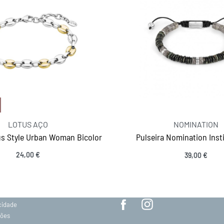
LOTUS AÇO
NOMINATION
us Style Urban Woman Bicolor
Pulseira Nomination Inst
24,00
€
39,00
€
MANTENHA-SE EM CONTACTO
Ver opções
SIGA-NOS
acidade
ções