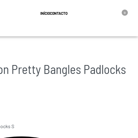
geral@oro.pt
INÍCIO
CONTACTO
0
on Pretty Bangles Padlocks
locks S