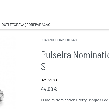
OUTLET
GRAVAÇÃO
REPARAÇÃO
JOIAS
›
MULHER
›
PULSEIRAS
Pulseira Nominati
S
NOMINATION
44,00
€
Pulseira Nomination Pretty Bangles Pad