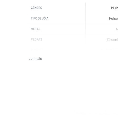
Mul
GÉNERO
Pulse
TIPO DE JÓIA
A
METAL
Zircón
PEDRAS
NOMINATI
MARCAS