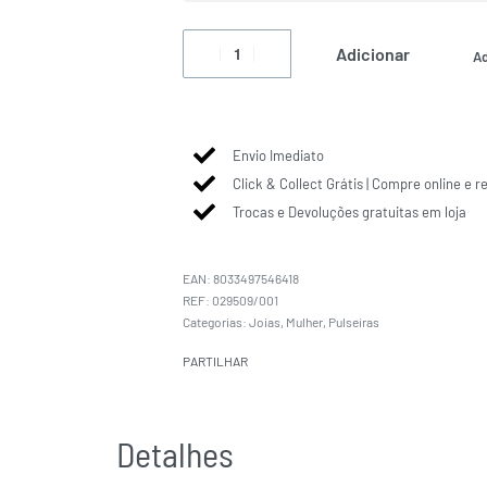
Adicionar
Ad
Envio Imediato
Click & Collect Grátis | Compre online e r
Trocas e Devoluções gratuitas em loja
EAN:
8033497546418
029509/001
Categorias:
Joias
,
Mulher
,
Pulseiras
PARTILHAR
Detalhes