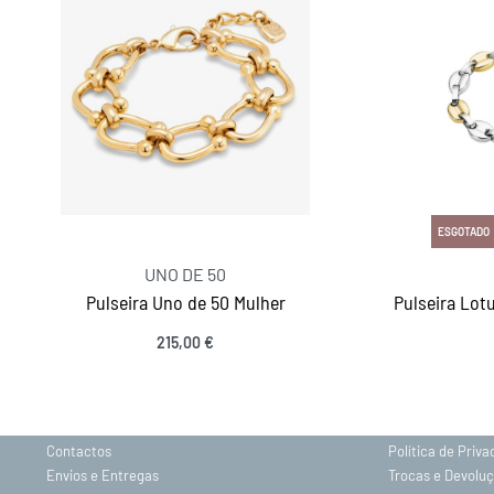
ESGOTADO
UNO DE 50
Pulseira Uno de 50 Mulher
Pulseira Lot
215,00
€
INFORMAÇÕES
Ver opções
Sobre nós
Gravação
Contactos
Política de Priv
Envios e Entregas
Trocas e Devolu