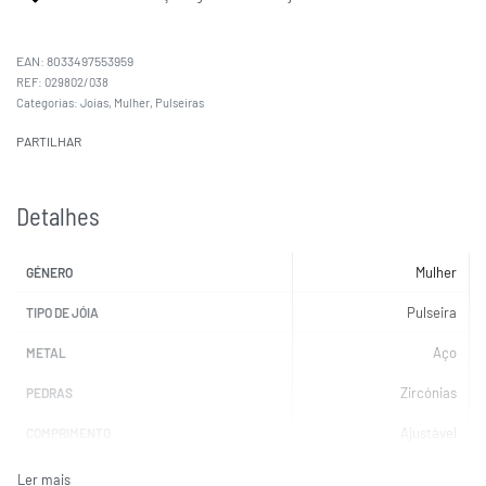
EAN:
8033497553959
029802/038
Categorias:
Joias
,
Mulher
,
Pulseiras
PARTILHAR
Detalhes
Mulher
GÉNERO
Pulseira
TIPO DE JÓIA
Aço
METAL
Zircónias
PEDRAS
Ajustável
COMPRIMENTO
NOMINATION
MARCAS