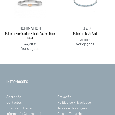
NOMINATION
LIU JO
Pulseira Nomination Mão de Fátima Rose
Pulseira Liu Jo Azul
Gold
29,00
€
Ver opções
44,00
€
Ver opções
INFORMAÇÕES
Sobre nós
Gravação
Contactos
Política de Privacidade
Envios e Entregas
Trocas e Devoluções
Informação Contrastaria
Guia de Tamanhos