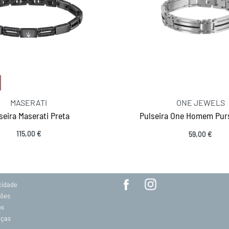
MASERATI
ONE JEWELS
seira Maserati Preta
Pulseira One Homem Purs
115,00
€
59,00
€
MANTENHA-SE EM CONTACTO
Ver opções
SIGA-NOS
acidade
ções
os
eças