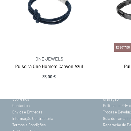
ESGOTADO
ONE JEWELS
Pulseira One Homem Canyon Azul
Pul
35,00
€
INFORMAÇÕES
Ver opções
Sobre nós
Gravação
Contactos
Política de Priv
Envios e Entregas
Trocas e Devolu
Informação Contrastaria
Guia de Tamanh
Termos e Condições
Reparação de P