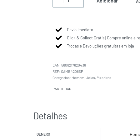
Adicionar
Ad
Envio Imediato
Click & Collect Grátis | Compre online e r
Trocas e Devoluções gratuitas em loja
EAN:
5608217620438
OAMB4208SP
Categorias:
Homem
,
Joias
,
Pulseiras
PARTILHAR
Detalhes
Hom
GÉNERO