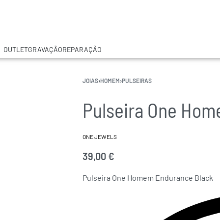
OUTLET
GRAVAÇÃO
REPARAÇÃO
JOIAS
›
HOMEM
›
PULSEIRAS
Pulseira One Hom
ONE JEWELS
39,00
€
Pulseira One Homem Endurance Black