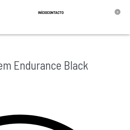
geral@oro.pt
INÍCIO
CONTACTO
0
em Endurance Black