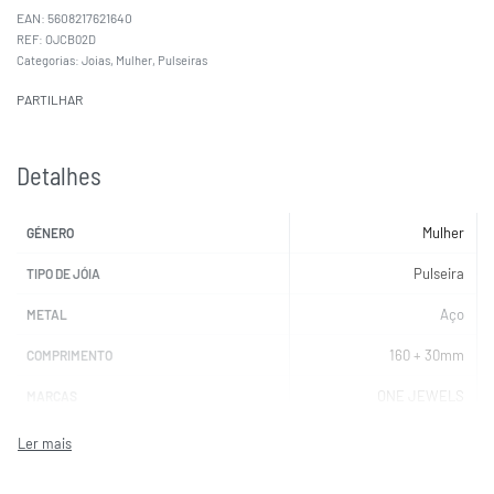
EAN:
5608217621640
OJCB02D
Categorias:
Joias
,
Mulher
,
Pulseiras
PARTILHAR
Detalhes
Mulher
GÉNERO
Pulseira
TIPO DE JÓIA
Aço
METAL
160 + 30mm
COMPRIMENTO
ONE JEWELS
MARCAS