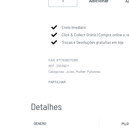
Adicionar
Ad
Envio Imediato
Click & Collect Grátis | Compre online e r
Trocas e Devoluções gratuitas em loja
EAN:
8717828270981
23039ZY
Categorias:
Joias
,
Mulher
,
Pulseiras
PARTILHAR
Detalhes
Mul
GÉNERO