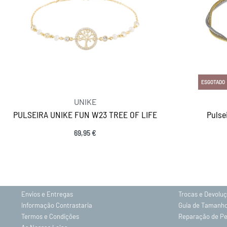
ESGOTADO
UNIKE
PULSEIRA UNIKE FUN W23 TREE OF LIFE
Pulse
69,95
€
INFORMAÇÕES
Ver opções
Sobre nós
Gravação
Contactos
Política de Priv
Envios e Entregas
Trocas e Devolu
Informação Contrastaria
Guia de Tamanh
Termos e Condições
Reparação de P