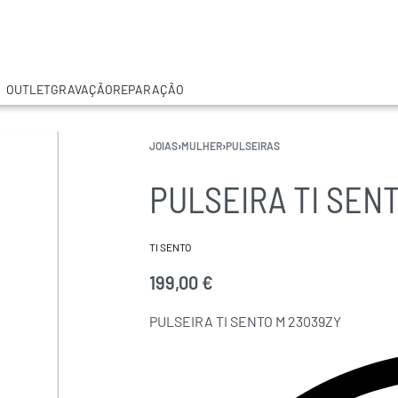
OUTLET
GRAVAÇÃO
REPARAÇÃO
JOIAS
›
MULHER
›
PULSEIRAS
PULSEIRA TI SEN
TI SENTO
199,00
€
PULSEIRA TI SENTO M 23039ZY