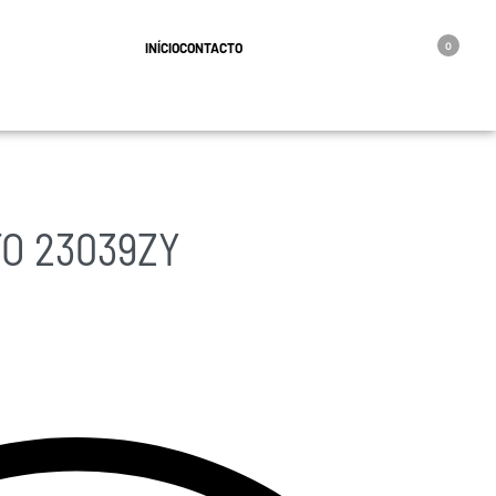
geral@oro.pt
INÍCIO
CONTACTO
0
TO 23039ZY