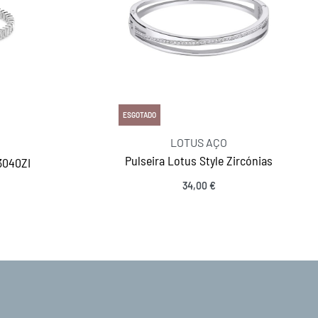
ESGOTADO
LOTUS AÇO
Pulseira Lotus Style Zircónias
3040ZI
34,00
€