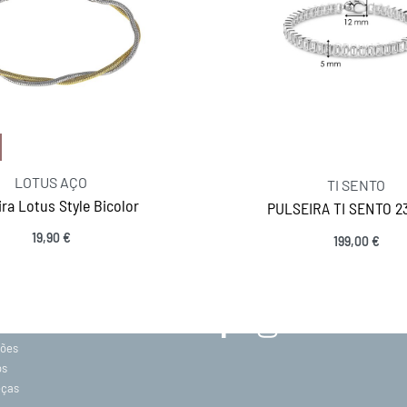
LOTUS AÇO
TI SENTO
ira Lotus Style Bicolor
PULSEIRA TI SENTO 2
19,90
€
199,00
€
MANTENHA-SE EM CONTACTO
Ver opções
SIGA-NOS
acidade
ções
os
eças