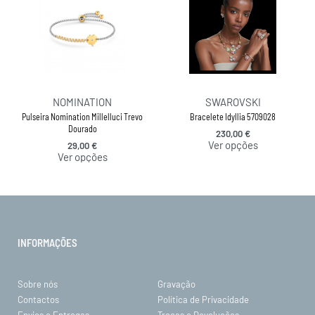
NOMINATION
SWAROVSKI
Pulseira Nomination Millelluci Trevo
Bracelete Idyllia 5709028
Dourado
230,00
€
Ver opções
29,00
€
Ver opções
INFORMAÇÕES
Sobre nós
Gravação
Contactos
Política de Privacidade
Envios e Entregas
Trocas e Devoluções