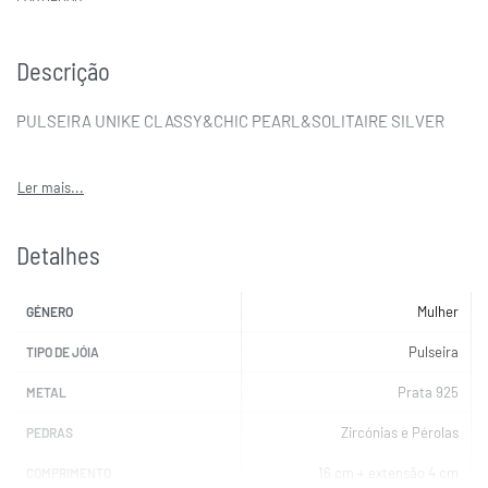
Descrição
PULSEIRA UNIKE CLASSY&CHIC PEARL&SOLITAIRE SILVER
Detalhes
Mulher
GÉNERO
Pulseira
TIPO DE JÓIA
Prata 925
METAL
Zircónias e Pérolas
PEDRAS
16 cm + extensão 4 cm
COMPRIMENTO