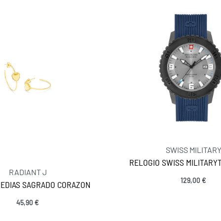
SWISS MILITAR
RELOGIO SWISS MILITARYT
RADIANT J
129,00
€
EDIAS SAGRADO CORAZON
MANTENHA-SE EM CONTACTO
Adicionar
45,90
€
SIGA-NOS
Adicionar