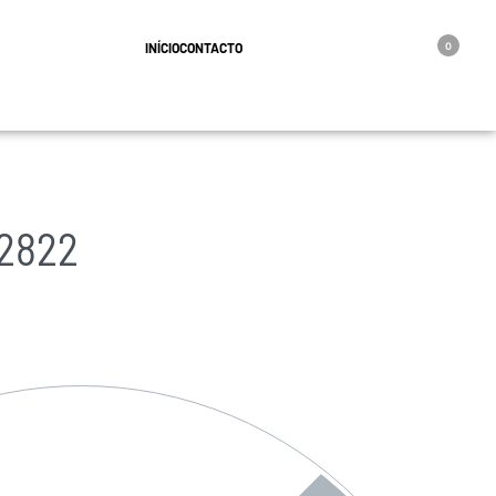
geral@oro.pt
INÍCIO
CONTACTO
0
2822