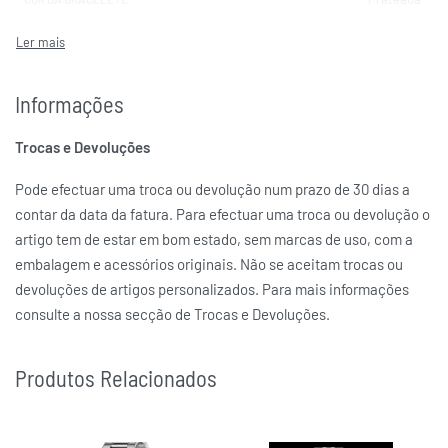
Branca
COR DA CAIXA
Quartzo
MOVIMENTO
Informações
CAUNY
MARCAS
Trocas e Devoluções
Pode efectuar uma troca ou devolução num prazo de 30 dias a
contar da data da fatura. Para efectuar uma troca ou devolução o
artigo tem de estar em bom estado, sem marcas de uso, com a
embalagem e acessórios originais. Não se aceitam trocas ou
devoluções de artigos personalizados. Para mais informações
consulte a nossa secção de Trocas e Devoluções.
Produtos Relacionados