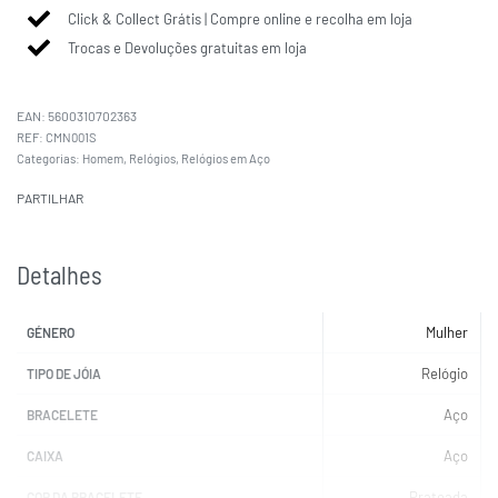
Click & Collect Grátis | Compre online e recolha em loja
Trocas e Devoluções gratuitas em loja
EAN:
5600310702363
CMN001S
Categorias:
Homem
,
Relógios
,
Relógios em Aço
PARTILHAR
Detalhes
Mulher
GÉNERO
Relógio
TIPO DE JÓIA
Aço
BRACELETE
Aço
CAIXA
Prateada
COR DA BRACELETE