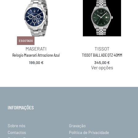
ESGOTADO
MASERATI
TISSOT
Relógio Maserati Attrazione Azul
TISSOT BALLADE QTZ 40MM
199,00
€
345,00
€
Ver opções
INFORMAÇÕES
Sobre nós
Gravação
Contactos
Política de Privacidade