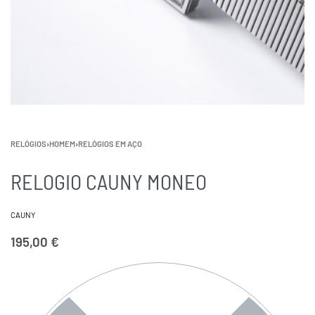
RELÓGIOS
›
HOMEM
›
RELÓGIOS EM AÇO
RELOGIO CAUNY MONEO
CAUNY
195,00
€