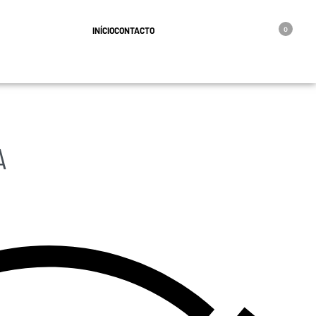
geral@oro.pt
INÍCIO
CONTACTO
0
A