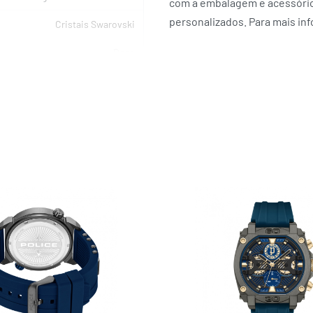
com a embalagem e acessórios
personalizados. Para mais in
Cristais Swarovski
Rosa
Rose Gold
Rosa
Quartzo
SWAROVSKI