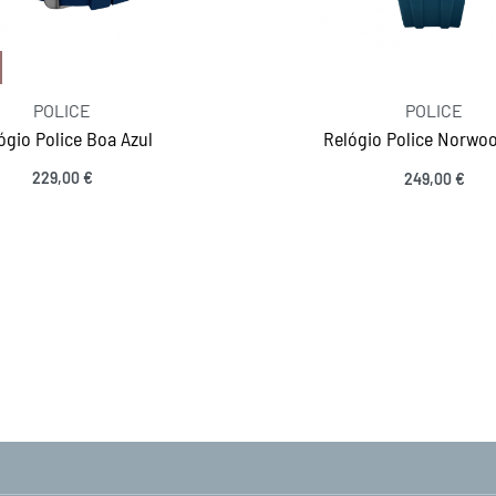
POLICE
POLICE
ógio Police Boa Azul
Relógio Police Norwoo
229,00
€
249,00
€
MANTENHA-SE EM CONTACTO
Ver opções
SIGA-NOS
acidade
ções
os
eças