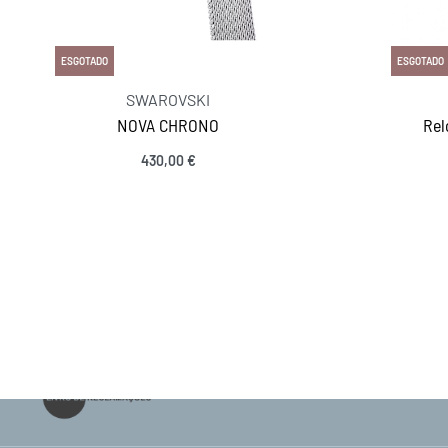
ESGOTADO
ESGOTADO
SWAROVSKI
NOVA CHRONO
Rel
430,00
€
INFORMAÇÕES
Sobre nós
Gravação
Contactos
Política de Priv
Envios e Entregas
Trocas e Devolu
Informação Contrastaria
Guia de Tamanh
Termos e Condições
Reparação de P
As Nossas Lojas