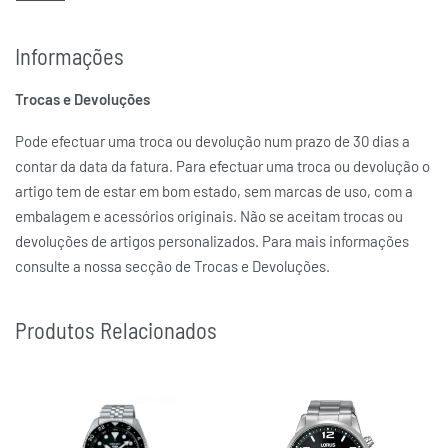
Prateada
COR DA CAIXA
Informações
Verde
COR DO MOSTRADOR
Trocas e Devoluções
Automático
MOVIMENTO
Hardlex
VIDRO
Pode efectuar uma troca ou devolução num prazo de 30 dias a
contar da data da fatura. Para efectuar uma troca ou devolução o
SEIKO 5
MARCAS
artigo tem de estar em bom estado, sem marcas de uso, com a
embalagem e acessórios originais. Não se aceitam trocas ou
devoluções de artigos personalizados. Para mais informações
consulte a nossa secção de Trocas e Devoluções.
Produtos Relacionados