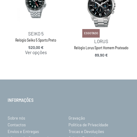
SEIKO 5
ESGOTADO
Relógio Seiko 5 Sports Preto
LORUS
520,00
€
Relógio Lorus Sport Homem Prateado
Ver opções
89,90
€
INFORMAÇÕES
Sobre nós
Gravação
Contactos
Política de Privacidade
Envios e Entregas
Trocas e Devoluções