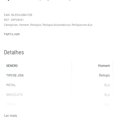
EAN:
8431242964706
SRPD61K1
Categorias:
Homem
,
Relógios
,
Relógios Automáticos
,
Relógios em Aço
PARTILHAR
Detalhes
Homem
GÉNERO
Relógio
TIPO DE JÓIA
Aço
METAL
Aço
BRACELETE
Aço
CAIXA
Prateada
COR DA BRACELETE