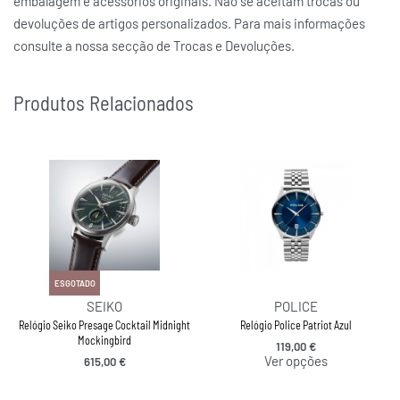
embalagem e acessórios originais. Não se aceitam trocas ou
devoluções de artigos personalizados. Para mais informações
consulte a nossa secção de Trocas e Devoluções.
Produtos Relacionados
ESGOTADO
SEIKO
POLICE
Relógio Seiko Presage Cocktail Midnight
Relógio Police Patriot Azul
Mockingbird
119,00
€
Ver opções
615,00
€