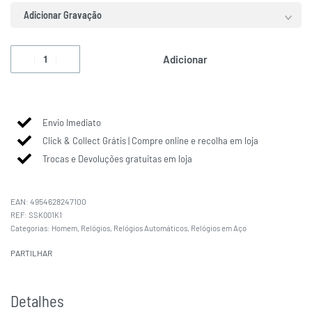
Adicionar Gravação
Adicionar
Envio Imediato
Click & Collect Grátis | Compre online e recolha em loja
Trocas e Devoluções gratuitas em loja
EAN:
4954628247100
SSK001K1
Categorias:
Homem
,
Relógios
,
Relógios Automáticos
,
Relógios em Aço
PARTILHAR
Detalhes