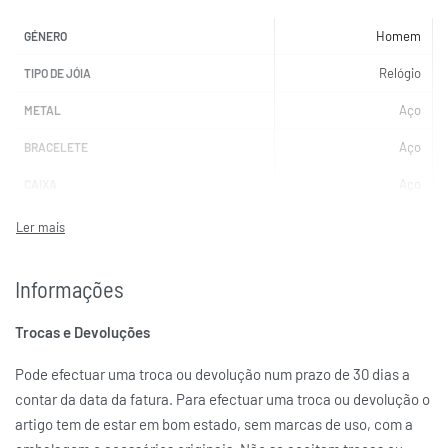
Homem
GÉNERO
Relógio
TIPO DE JÓIA
Aço
METAL
Aço
BRACELETE
Aço
CAIXA
Prateada
COR DA BRACELETE
Prateada
COR DA CAIXA
Informações
Preto
COR DO MOSTRADOR
Trocas e Devoluções
Automático
MOVIMENTO
Hardlex
VIDRO
Pode efectuar uma troca ou devolução num prazo de 30 dias a
contar da data da fatura. Para efectuar uma troca ou devolução o
SEIKO 5
MARCAS
artigo tem de estar em bom estado, sem marcas de uso, com a