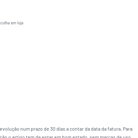
ecolha em loja
volução num prazo de 30 dias a contar da data da fatura. Para
ção o artigo tem de estar em bom estado, sem marcas de uso,