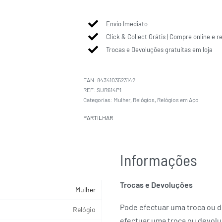
Envio Imediato
Click & Collect Grátis | Compre online e r
Trocas e Devoluções gratuitas em loja
EAN:
8434103523142
SUR614P1
Categorias:
Mulher
,
Relógios
,
Relógios em Aço
PARTILHAR
Informações
Trocas e Devoluções
Mulher
Pode efectuar uma troca ou de
Relógio
efectuar uma troca ou devolu