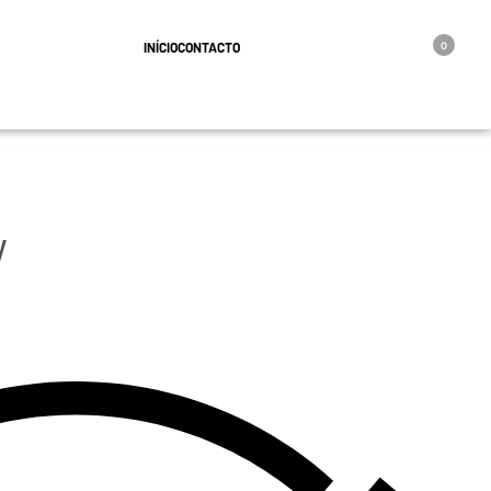
geral@oro.pt
INÍCIO
CONTACTO
0
y