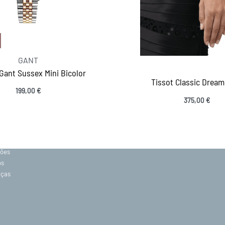
GANT
Gant Sussex Mini Bicolor
Tissot Classic Dream
199,00
€
MANTENHA-SE EM CONTACTO
375,00
€
Ver opções
SIGA-NOS
acidade
ções
os
eças