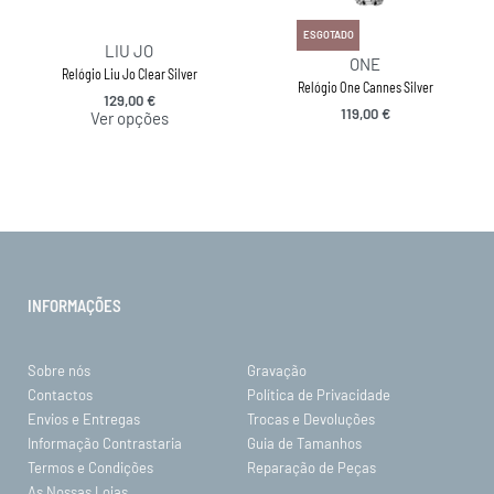
ESGOTADO
LIU JO
ONE
Relógio Liu Jo Clear Silver
Relógio One Cannes Silver
129,00
€
119,00
€
Ver opções
INFORMAÇÕES
Sobre nós
Gravação
Contactos
Política de Privacidade
Envios e Entregas
Trocas e Devoluções
Informação Contrastaria
Guia de Tamanhos
Termos e Condições
Reparação de Peças
As Nossas Lojas