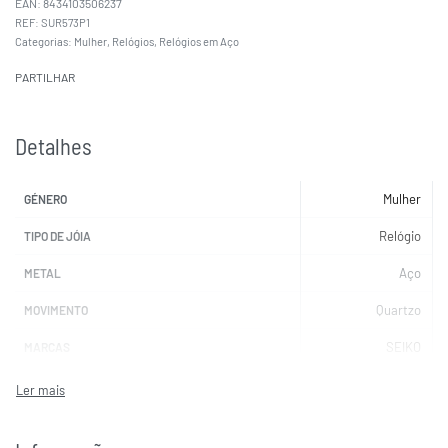
EAN:
8434103506237
SUR573P1
Categorias:
Mulher
,
Relógios
,
Relógios em Aço
PARTILHAR
Detalhes
Mulher
GÉNERO
Relógio
TIPO DE JÓIA
Aço
METAL
Quartzo
MOVIMENTO
SEIKO
MARCAS