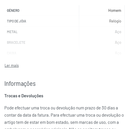
Homem
GÉNERO
Relógio
TIPO DE JÓIA
Aço
METAL
Aço
BRACELETE
Aço
CAIXA
Azul
COR DO MOSTRADOR
Automático
MOVIMENTO
Informações
Safira
VIDRO
Trocas e Devoluções
TISSOT
MARCAS
Pode efectuar uma troca ou devolução num prazo de 30 dias a
contar da data da fatura. Para efectuar uma troca ou devolução o
artigo tem de estar em bom estado, sem marcas de uso, com a