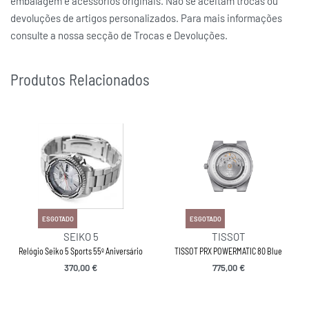
embalagem e acessórios originais. Não se aceitam trocas ou
devoluções de artigos personalizados. Para mais informações
consulte a nossa secção de Trocas e Devoluções.
Produtos Relacionados
ESGOTADO
ESGOTADO
SEIKO 5
TISSOT
Relógio Seiko 5 Sports 55º Aniversário
TISSOT PRX POWERMATIC 80 Blue
370,00
€
775,00
€