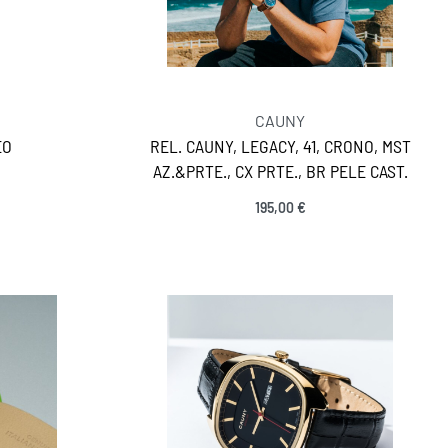
CAUNY
EO
REL. CAUNY, LEGACY, 41, CRONO, MST
AZ.&PRTE., CX PRTE., BR PELE CAST.
195,00
€
Ver opções