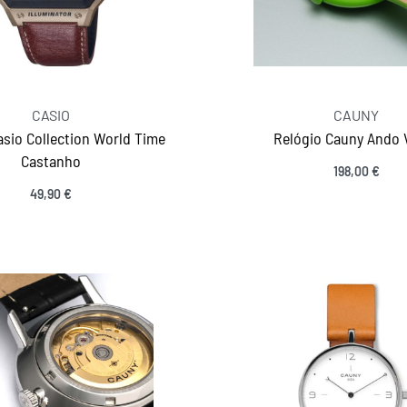
CASIO
CAUNY
asio Collection World Time
Relógio Cauny Ando 
Castanho
198,00
€
Ver opções
49,90
€
Ver opções