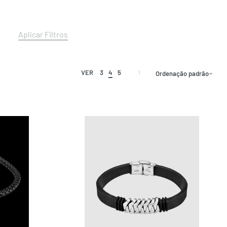
Aplicar Filtros
VER
3
4
5
Ordenação padrão