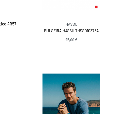
tico 4R57
HASSU
PULSEIRA HASSU 7HSS010376A
25,00
€
Ver opções