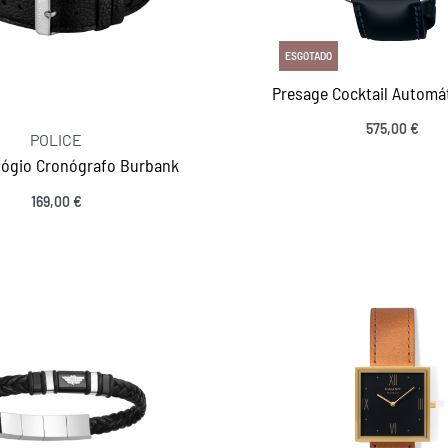
ESGOTADO
Presage Cocktail Automá
575,00
€
POLICE
elógio Cronógrafo Burbank
169,00
€
Ver opções