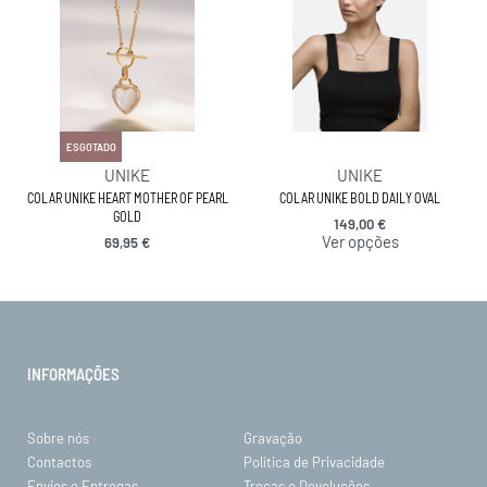
ESGOTADO
UNIKE
UNIKE
COLAR UNIKE HEART MOTHER OF PEARL
COLAR UNIKE BOLD DAILY OVAL
GOLD
149,00
€
Ver opções
69,95
€
INFORMAÇÕES
Sobre nós
Gravação
Contactos
Política de Privacidade
Envios e Entregas
Trocas e Devoluções