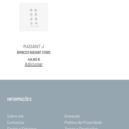
RADIANT J
BRINCOS RADIANT STARS
49,90
€
Adicionar
INFORMAÇÕES
Sobre nós
Gravação
Contactos
Política de Privacidade
Envios e Entregas
Trocas e Devoluções