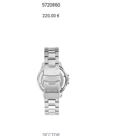
5720860
220,00
€
Adicionar
INFORMAÇÕES
Sobre nós
Gravação
Contactos
Política de Priv
Envios e Entregas
Trocas e Devolu
Informação Contrastaria
Guia de Tamanh
SECTOR