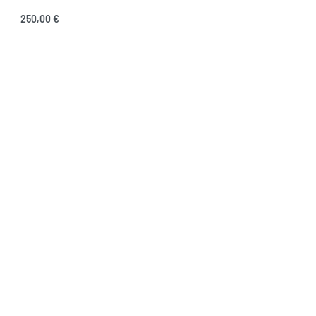
250,00
€
Ver opções
MANTENHA-SE EM CONTACTO
SIGA-NOS
acidade
ções
os