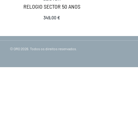
Termos e Condições
Reparação de P
RELOGIO SECTOR 50 ANOS
As Nossas Lojas
349,00
€
Ver opções
© ORO 2026. Todos os direitos reservados.