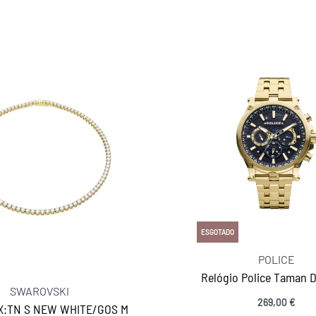
ESGOTADO
POLICE
Relógio Police Taman 
SWAROVSKI
269,00
€
X:TN S NEW WHITE/GOS M