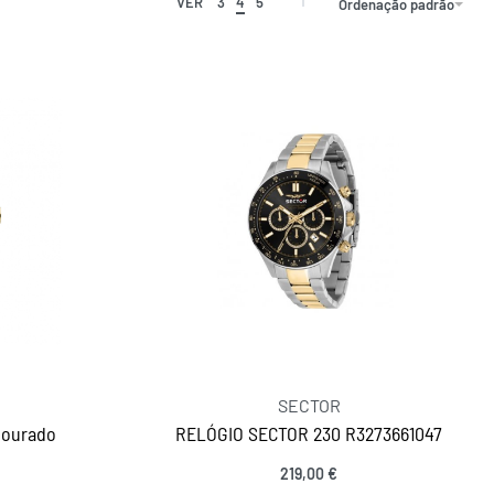
VER
3
4
5
Ordenação padrão
SECTOR
Dourado
RELÓGIO SECTOR 230 R3273661047
219,00
€