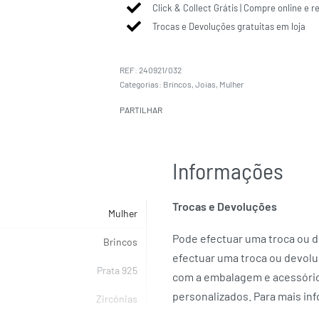
Click & Collect Grátis | Compre online e r
Trocas e Devoluções gratuitas em loja
240921/032
Categorias:
Brincos
,
Joias
,
Mulher
PARTILHAR
Informações
Trocas e Devoluções
Mulher
Pode efectuar uma troca ou de
Brincos
efectuar uma troca ou devolu
Prata 925
com a embalagem e acessórios
personalizados. Para mais in
Zircónias