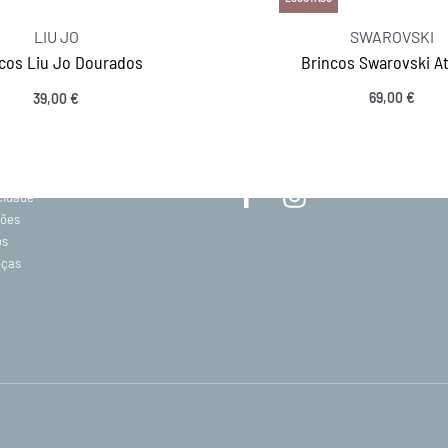
LIU JO
SWAROVSKI
cos Liu Jo Dourados
Brincos Swarovski At
69,00
€
39,00
€
MANTENHA-SE EM CONTACTO
Adicionar
SIGA-NOS
acidade
ções
os
eças